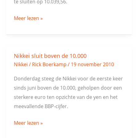
te sluiten op 10.039,56.
Meer lezen »
Nikkei sluit boven de 10.000
Nikkei
Nikkei
/
Rick Boerkamp
/
19 november 2010
sluit
boven
Donderdag steeg de Nikkei voor de eerste keer
de
sinds juni boven de 10.000, geholpen door een
10.000
sterkere euro ten opzichte van de yen en het
meevallende BBP-cijfer.
Meer lezen »