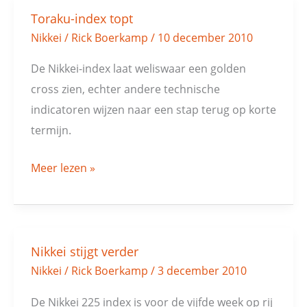
Toraku-index topt
Toraku-
Nikkei
/
Rick Boerkamp
/
10 december 2010
index
topt
De Nikkei-index laat weliswaar een golden
cross zien, echter andere technische
indicatoren wijzen naar een stap terug op korte
termijn.
Meer lezen »
Nikkei stijgt verder
Nikkei
Nikkei
/
Rick Boerkamp
/
3 december 2010
stijgt
verder
De Nikkei 225 index is voor de vijfde week op rij