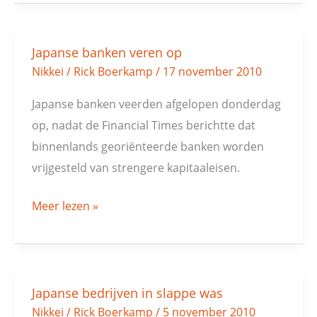
Japanse banken veren op
Japanse
Nikkei
/
Rick Boerkamp
/
17 november 2010
banken
veren
Japanse banken veerden afgelopen donderdag
op
op, nadat de Financial Times berichtte dat
binnenlands georiënteerde banken worden
vrijgesteld van strengere kapitaaleisen.
Meer lezen »
Japanse bedrijven in slappe was
Japanse
Nikkei
/
Rick Boerkamp
/
5 november 2010
bedrijven