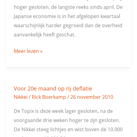
hoger gesloten, de langste reeks sinds april. De
Japanse economie is in het afgelopen kwartaal
waarschijnlijk harder gegroeid dan de overheid
aanvankelijk heeft geschat.
Meer lezen »
Voor 20e maand op rij deflatie
Voor
Nikkei
/
Rick Boerkamp
/
26 november 2010
20e
maand
De Topix is deze week lager gesloten, na de
op
voorgaande drie weken hoger te zijn gesloten.
rij
De Nikkei steeg lichtjes en wist boven de 10.000
deflatie