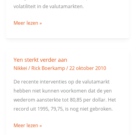
Fed
volatiliteit in de valutamarkten.
Meer lezen »
Yen sterkt verder aan
Yen
Nikkei
/
Rick Boerkamp
/
22 oktober 2010
sterkt
verder
De recente interventies op de valutamarkt
aan
hebben niet kunnen voorkomen dat de yen
wederom aansterkte tot 80,85 per dollar. Het
record uit 1995, 79,75, is nog niet gebroken.
Meer lezen »