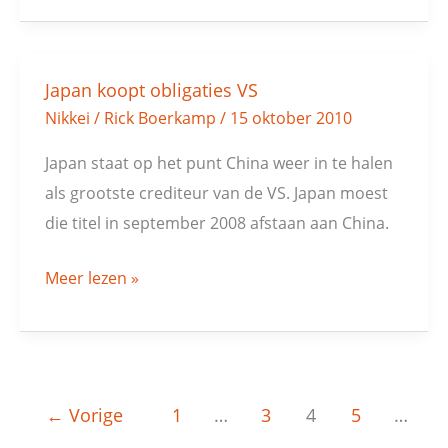
Japan koopt obligaties VS
Japan
Nikkei
/
Rick Boerkamp
/
15 oktober 2010
koopt
obligaties
Japan staat op het punt China weer in te halen
VS
als grootste crediteur van de VS. Japan moest
die titel in september 2008 afstaan aan China.
Meer lezen »
←
Vorige
1
…
3
4
5
…