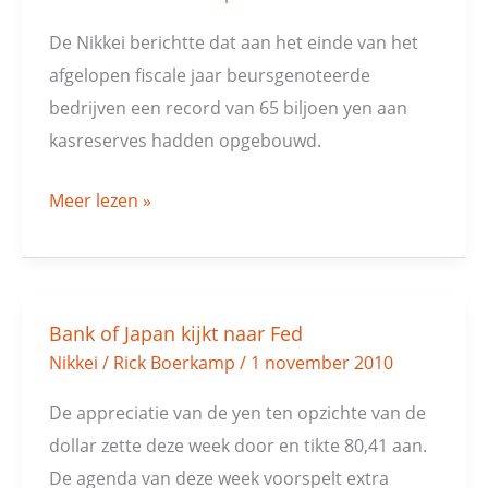
in
De Nikkei berichtte dat aan het einde van het
slappe
afgelopen fiscale jaar beursgenoteerde
was
bedrijven een record van 65 biljoen yen aan
kasreserves hadden opgebouwd.
Meer lezen »
Bank of Japan kijkt naar Fed
Bank
Nikkei
/
Rick Boerkamp
/
1 november 2010
of
Japan
De appreciatie van de yen ten opzichte van de
kijkt
dollar zette deze week door en tikte 80,41 aan.
naar
De agenda van deze week voorspelt extra