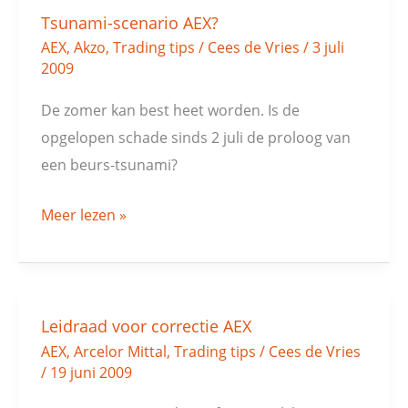
Tsunami-scenario AEX?
Tsunami-
AEX
,
Akzo
,
Trading tips
/
Cees de Vries
/
3 juli
scenario
2009
AEX?
De zomer kan best heet worden. Is de
opgelopen schade sinds 2 juli de proloog van
een beurs-tsunami?
Meer lezen »
Leidraad voor correctie AEX
Leidraad
AEX
,
Arcelor Mittal
,
Trading tips
/
Cees de Vries
voor
/
19 juni 2009
correctie