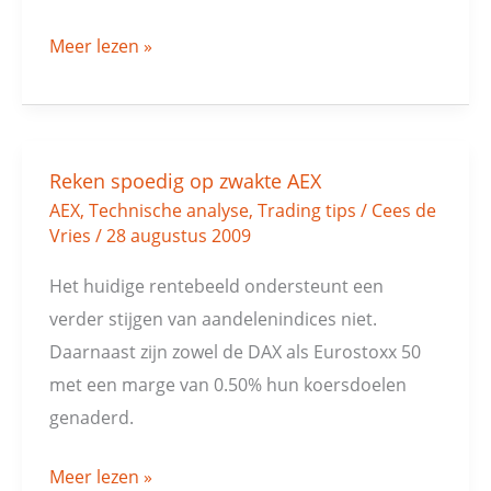
Meer lezen »
Reken spoedig op zwakte AEX
Reken
AEX
,
Technische analyse
,
Trading tips
/
Cees de
spoedig
Vries
/
28 augustus 2009
op
zwakte
Het huidige rentebeeld ondersteunt een
AEX
verder stijgen van aandelenindices niet.
Daarnaast zijn zowel de DAX als Eurostoxx 50
met een marge van 0.50% hun koersdoelen
genaderd.
Meer lezen »