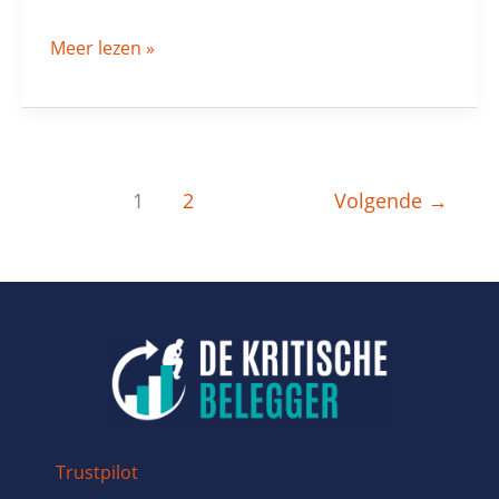
Meer lezen »
1
2
Volgende
→
Trustpilot