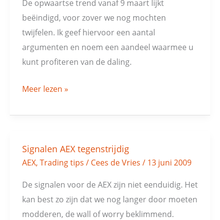
AEX
De opwaartse trend vanaf 9 maart lijkt
beëindigd, voor zover we nog mochten
twijfelen. Ik geef hiervoor een aantal
argumenten en noem een aandeel waarmee u
kunt profiteren van de daling.
Meer lezen »
Signalen AEX tegenstrijdig
Signalen
AEX
,
Trading tips
/
Cees de Vries
/
13 juni 2009
AEX
tegenstrijdig
De signalen voor de AEX zijn niet eenduidig. Het
kan best zo zijn dat we nog langer door moeten
modderen, de wall of worry beklimmend.