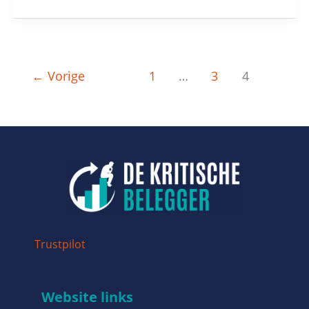
←
Vorige
1
…
3
4
Trustpilot
Website links