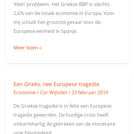
olifant
‘klein’ probleem. Het Griekse BBP is slechts
in
2,6% van de totale economie in Europa. Voor
porseleinkast!
mij schuilt het grootste gevaar voor de
Europese eenheid in Spanje.
Meer lezen »
Een Grieks, nee Europese tragedie
Een
Economie
/
Cor Wijtvliet
/
23 februari 2010
Grieks,
nee
De Griekse tragedie is in feite een Europese
Europese
tragedie geworden. De huidige crisis heeft
tragedie
onbarmhartig de gebreken van de monetaire
unie blootgelegd.