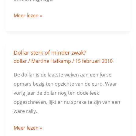
Meer lezen »
Dollar sterk of minder zwak?
Dollar
dollar
/
Martine Hafkamp
/
15 februari 2010
sterk
of
De dollar is de laatste weken aan een forse
minder
opmars bezig ten opzichte van de euro. Waar
zwak?
vorig jaar de dollar nog ten dode leek
opgeschreven, lijkt er nu sprake te zijn van een
ware rally.
Meer lezen »