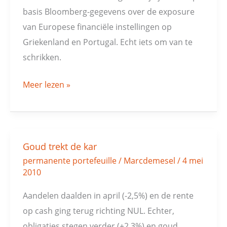
basis Bloomberg-gegevens over de exposure
van Europese financiële instellingen op
Griekenland en Portugal. Echt iets om van te
schrikken.
Meer lezen »
Goud trekt de kar
Goud
permanente portefeuille
/
Marcdemesel
/
4 mei
trekt
2010
de
kar
Aandelen daalden in april (-2,5%) en de rente
op cash ging terug richting NUL. Echter,
obligaties stegen verder (+2,3%) en goud