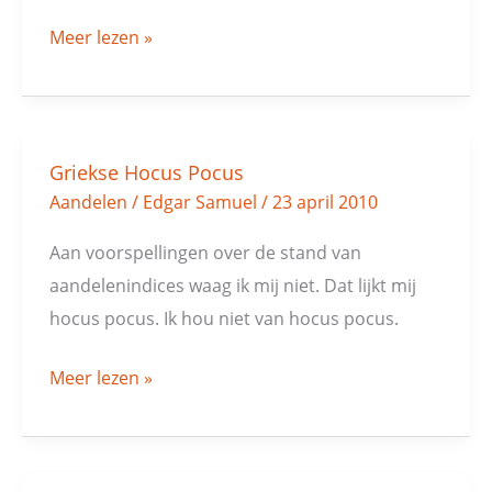
Meer lezen »
Griekse Hocus Pocus
Griekse
Aandelen
/
Edgar Samuel
/
23 april 2010
Hocus
Pocus
Aan voorspellingen over de stand van
aandelenindices waag ik mij niet. Dat lijkt mij
hocus pocus. Ik hou niet van hocus pocus.
Meer lezen »