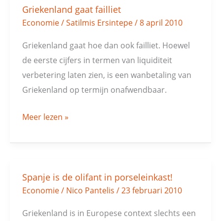
Griekenland gaat failliet
Griekenland
Economie
/
Satilmis Ersintepe
/
8 april 2010
gaat
failliet
Griekenland gaat hoe dan ook failliet. Hoewel
de eerste cijfers in termen van liquiditeit
verbetering laten zien, is een wanbetaling van
Griekenland op termijn onafwendbaar.
Meer lezen »
Spanje is de olifant in porseleinkast!
Spanje
Economie
/
Nico Pantelis
/
23 februari 2010
is
de
Griekenland is in Europese context slechts een