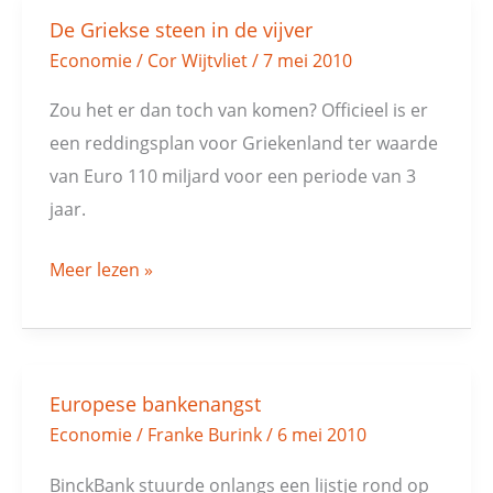
De Griekse steen in de vijver
De
Economie
/
Cor Wijtvliet
/
7 mei 2010
Griekse
steen
Zou het er dan toch van komen? Officieel is er
in
een reddingsplan voor Griekenland ter waarde
de
van Euro 110 miljard voor een periode van 3
vijver
jaar.
Meer lezen »
Europese bankenangst
Europese
Economie
/
Franke Burink
/
6 mei 2010
bankenangst
BinckBank stuurde onlangs een lijstje rond op