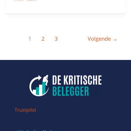
1
2
3
Volgende
→
Trustpilot