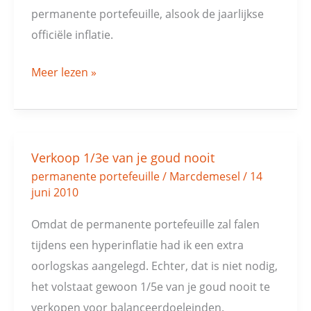
permanente portefeuille, alsook de jaarlijkse
officiële inflatie.
Meer lezen »
Verkoop 1/3e van je goud nooit
Verkoop
permanente portefeuille
/
Marcdemesel
/
14
1/3e
juni 2010
van
je
Omdat de permanente portefeuille zal falen
goud
tijdens een hyperinflatie had ik een extra
nooit
oorlogskas aangelegd. Echter, dat is niet nodig,
het volstaat gewoon 1/5e van je goud nooit te
verkopen voor balanceerdoeleinden.