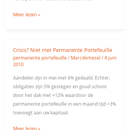
Meer lezen »
Crisis? Niet met Permanente Portefeuille
Crisis?
permanente portefeuille
/
Marcdemesel
/
4 juni
Niet
2010
met
Permanente
Aandelen zijn in mei met 6% gedaald. Echter,
Portefeuille
obligaties zijn 5% gestegen en goud schoot
door het dak met +12% waardoor de
permanente portefeuille in een maand tijd +3%
toevoegt aan uw kapitaal.
Meer lezen »