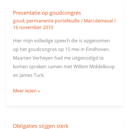
Presentatie op goudcongres
Presentatie
goud
,
permanente portefeuille
/
Marcdemesel
/
op
16 november 2010
goudcongres
Hier mijn volledige speech die is opgenomen
op het goudcongres op 15 mei in Eindhoven.
Maarten Verheyen had me uitgenodigd te
komen spreken samen met Willem Middelkoop
en James Turk.
Meer lezen »
Obligaties stijgen sterk
Obligaties