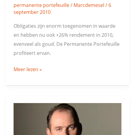
permanente portefeuille
/
Marcdemesel
/
6
stijgen
september 2010
sterk
Obligaties zijn enorm toegenomen in waarde
en hebben nu ook +26% rendement in 2010,
evenveel als goud. De Permanente Portefeuille
profiteert ervan.
Meer lezen »
Middelkoop
over
Permanente
Portefeuille