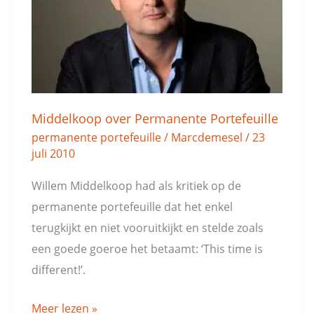
Middelkoop over Permanente Portefeuille
permanente portefeuille
/
Marcdemesel
/
23
juli 2010
Willem Middelkoop had als kritiek op de
permanente portefeuille dat het enkel
terugkijkt en niet vooruitkijkt en stelde zoals
een goede goeroe het betaamt: ‘This time is
different!’.
Meer lezen »