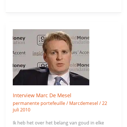
Interview
Marc
De
Mesel
Interview Marc De Mesel
permanente portefeuille
/
Marcdemesel
/
22
juli 2010
Ik heb het over het belang van goud in elke