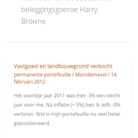
beleggingsgoeroe Harry
Browne
Vastgoed en landbouwgrond verkocht
Vastgoed
permanente portefeuille
/
Marcdemesel
/
14
en
februari 2012
landbouwgrond
verkocht
Het voorbije jaar 2011 was met -3% een slecht
jaar voor me. Na inflatie (= 5%) ben ik zelfs -8%
verloren. Wel is mijn portefeuille nu veel beter
gepositioneerd.