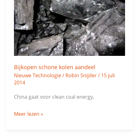
kolen
aandeel
Bijkopen schone kolen aandeel
Nieuwe Technologie
/
Robin Snijder
/
15 juli
2014
China gaat voor clean coal energy,
Meer lezen »