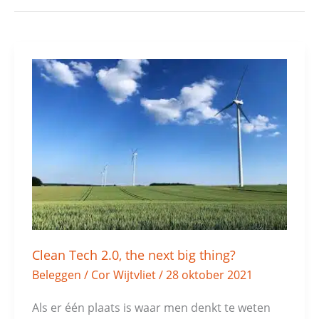
Clean
Tech
2.0,
the
next
big
thing?
Clean Tech 2.0, the next big thing?
Beleggen
/
Cor Wijtvliet
/
28 oktober 2021
Als er één plaats is waar men denkt te weten