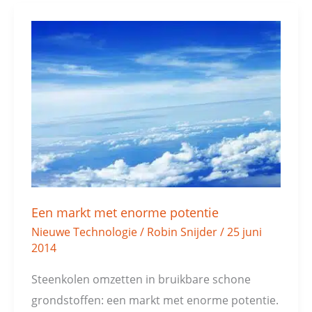
Een
markt
met
enorme
potentie
Een markt met enorme potentie
Nieuwe Technologie
/
Robin Snijder
/
25 juni
2014
Steenkolen omzetten in bruikbare schone
grondstoffen: een markt met enorme potentie.