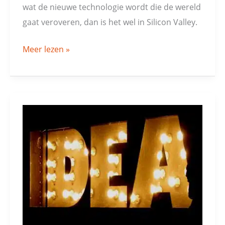
wat de nieuwe technologie wordt die de wereld
gaat veroveren, dan is het wel in Silicon Valley.
Meer lezen »
De
investeringsideeën
van
morgen