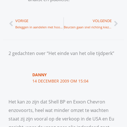
Vorige
Vol
VORIGE
VOLGENDE
Beleggen in aandelen met hoog dividend
Beurzen gaan snel richting kiezen
2 gedachten over “Het einde van het olie tijdperk”
DANNY
14 DECEMBER 2009 OM 15:04
Het kan zo zijn dat Shell BP en Exxon Chevron
enzovoorts, heel wat minder omzet te wachten
staat zij zijn vooral op de verkoop in de USA en Eu