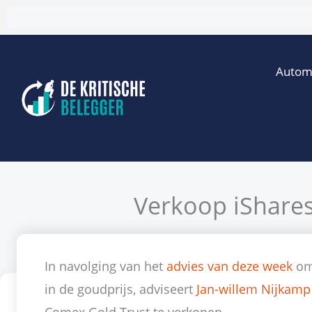
Ga
naar
de
Autom
inhoud
Verkoop iShare
Door
Satilmis Er
In navolging van het
advies van deze week
om 
in de goudprijs, adviseert
Jan-willem Nijkamp