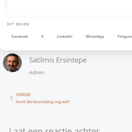
Facebook
X
LinkedIn
WhatsApp
Telegra
Satilmis Ersintepe
Admin
Vorige
VORIGE
Komt die beursdaling nog wel?
Laat een reactie achter