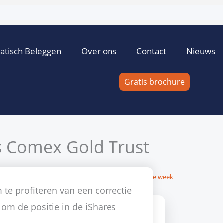
atisch Beleggen
Over ons
Contact
Nieuws
Gratis brochure
s Comex Gold Trust
sintepe
12 oktober 2010
Geen reacties
goud
,
Tip van de week
te profiteren van een correctie
om de positie in de iShares