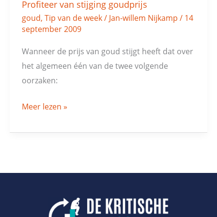
Profiteer van stijging goudprijs
Profiteer
goud
,
Tip van de week
/
Jan-willem Nijkamp
/
14
van
september 2009
stijging
goudprijs
Wanneer de prijs van goud stijgt heeft dat over
het algemeen één van de twee volgende
oorzaken:
Meer lezen »