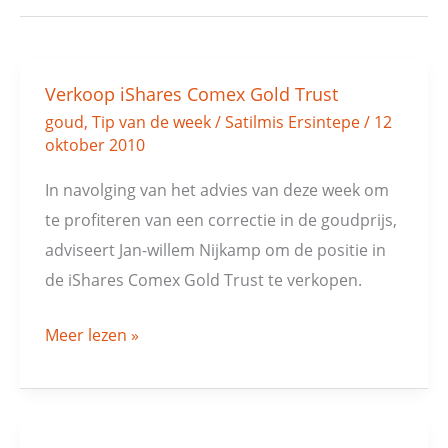
Verkoop iShares Comex Gold Trust
Verkoop
goud
,
Tip van de week
/
Satilmis Ersintepe
/
12
iShares
oktober 2010
Comex
Gold
In navolging van het advies van deze week om
Trust
te profiteren van een correctie in de goudprijs,
adviseert Jan-willem Nijkamp om de positie in
de iShares Comex Gold Trust te verkopen.
Meer lezen »