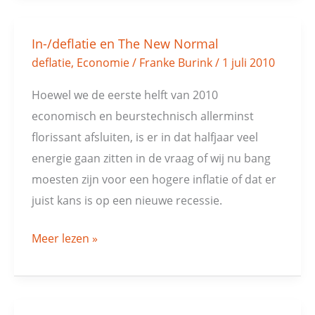
In-/deflatie en The New Normal
In-/deflatie
deflatie
,
Economie
/
Franke Burink
/
1 juli 2010
en
The
Hoewel we de eerste helft van 2010
New
economisch en beurstechnisch allerminst
Normal
florissant afsluiten, is er in dat halfjaar veel
energie gaan zitten in de vraag of wij nu bang
moesten zijn voor een hogere inflatie of dat er
juist kans is op een nieuwe recessie.
Meer lezen »