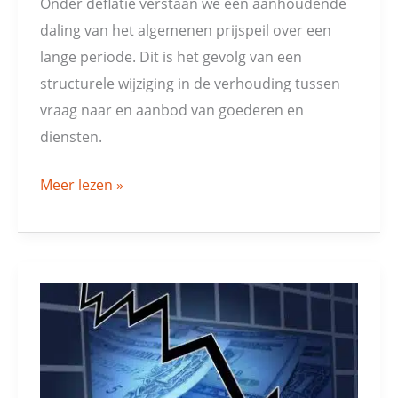
Onder deflatie verstaan we een aanhoudende
voor
daling van het algemenen prijspeil over een
Europese
lange periode. Dit is het gevolg van een
Unie?
structurele wijziging in de verhouding tussen
vraag naar en aanbod van goederen en
diensten.
Meer lezen »
Wat
te
doen
bij