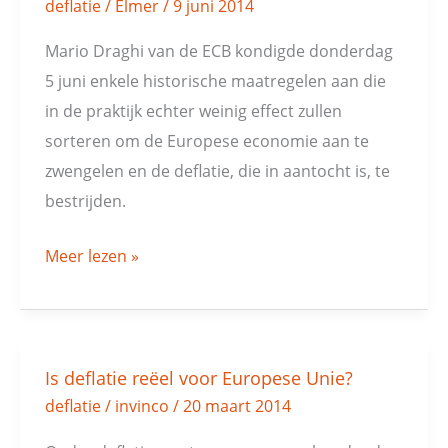
deflatie
/
Elmer
/
9 juni 2014
Mario Draghi van de ECB kondigde donderdag
5 juni enkele historische maatregelen aan die
in de praktijk echter weinig effect zullen
sorteren om de Europese economie aan te
zwengelen en de deflatie, die in aantocht is, te
bestrijden.
Meer lezen »
Is deflatie reëel voor Europese Unie?
Is
deflatie
/
invinco
/
20 maart 2014
deflatie
reëel