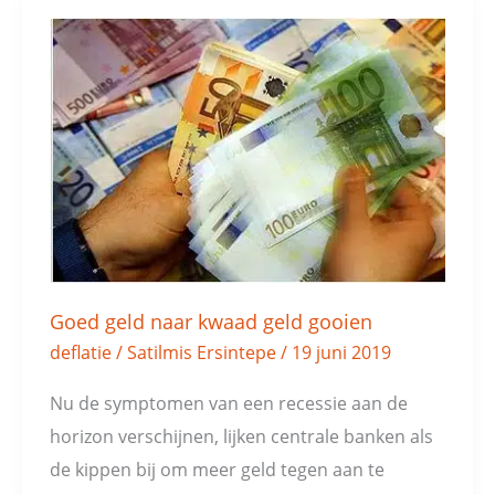
Goed
geld
naar
kwaad
geld
gooien
Goed geld naar kwaad geld gooien
deflatie
/
Satilmis Ersintepe
/
19 juni 2019
Nu de symptomen van een recessie aan de
horizon verschijnen, lijken centrale banken als
de kippen bij om meer geld tegen aan te