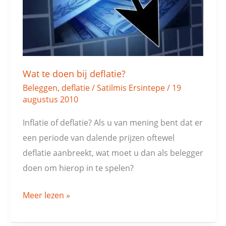
deflatie?
Wat te doen bij deflatie?
Beleggen
,
deflatie
/
Satilmis Ersintepe
/
19
augustus 2010
Inflatie of deflatie? Als u van mening bent dat er
een periode van dalende prijzen oftewel
deflatie aanbreekt, wat moet u dan als belegger
doen om hierop in te spelen?
Meer lezen »