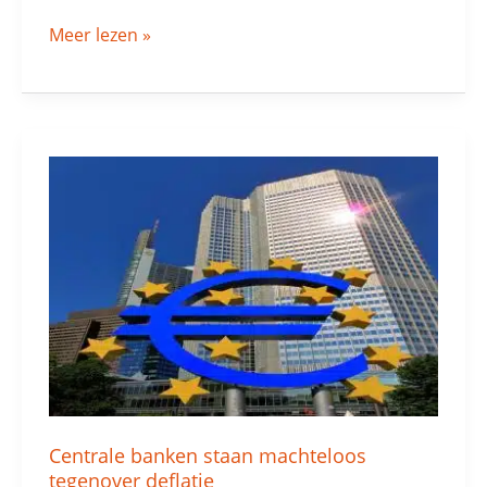
Meer lezen »
Centrale
banken
staan
machteloos
tegenover
deflatie
Centrale banken staan machteloos
tegenover deflatie