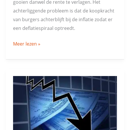
gooien danwel de rente te verlagen. Het
achterliggende probleem is dat de koopkracht
van burgers achterblijft bij de inflatie zodat er
een deflatiespiraal optreedt.
Meer lezen »
Negatieve
rentes
voeden
angst
voor
‘secular