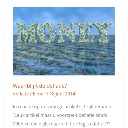
Waar
blijft
de
deflatie?
Waar blijft de deflatie?
deflatie
/
Elmer
/
18 juni 2014
In reactie op ons vorige artikel schrijft iemand:
“Leuk artikel maar u voorspelt deflatie sinds
2005 en die blijft maar uit, hoe legt u dat uit?”