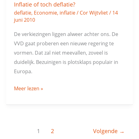
Inflatie of toch deflatie?
Inflatie
deflatie
,
Economie
,
inflatie
/
Cor Wijtvliet
/
14
of
juni 2010
toch
deflatie?
De verkiezingen liggen alweer achter ons. De
VVD gaat proberen een nieuwe regering te
vormen. Dat zal niet meevallen, zoveel is
duidelijk. Bezuinigen is plotsklaps populair in
Europa.
Meer lezen »
1
2
Volgende
→