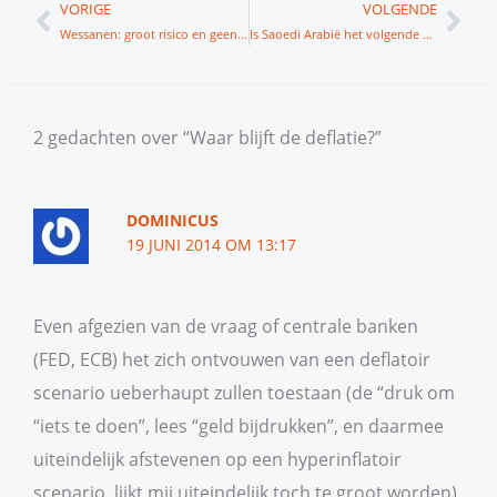
Vorige
Vol
VORIGE
VOLGENDE
Wessanen: groot risico en geen perspectief
Is Saoedi Arabië het volgende doelwit?
2 gedachten over “Waar blijft de deflatie?”
DOMINICUS
19 JUNI 2014 OM 13:17
Even afgezien van de vraag of centrale banken
(FED, ECB) het zich ontvouwen van een deflatoir
scenario ueberhaupt zullen toestaan (de “druk om
“iets te doen”, lees “geld bijdrukken”, en daarmee
uiteindelijk afstevenen op een hyperinflatoir
scenario, lijkt mij uiteindelijk toch te groot worden),