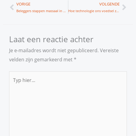
Vorige
Vol
VORIGE
VOLGENDE
Beleggers stappen massaal in Adyen
Hoe technologie ons voedsel zal veranderen
Laat een reactie achter
Je e-mailadres wordt niet gepubliceerd.
Vereiste
velden zijn gemarkeerd met
*
Typ
hier...