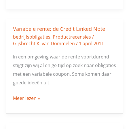
Variabele rente: de Credit Linked Note
Variabele
bedrijfsobligaties
,
Productrecensies
/
rente:
Gijsbrecht K. van Dommelen
/
1 april 2011
de
Credit
In een omgeving waar de rente voortdurend
Linked
stijgt zijn wij al enige tijd op zoek naar obligaties
Note
met een variabele coupon. Soms komen daar
goede ideeën uit.
Meer lezen »