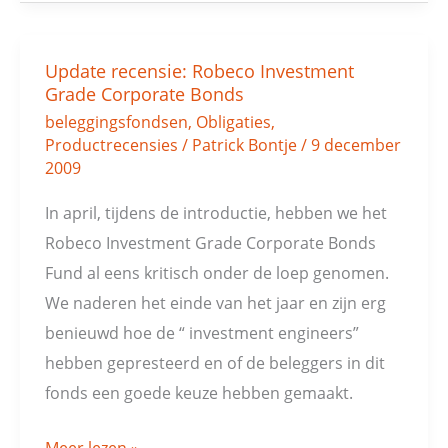
Update recensie: Robeco Investment
Update
Grade Corporate Bonds
recensie:
beleggingsfondsen
,
Obligaties
,
Robeco
Productrecensies
/
Patrick Bontje
/
9 december
Investment
2009
Grade
In april, tijdens de introductie, hebben we het
Corporate
Robeco Investment Grade Corporate Bonds
Bonds
Fund al eens kritisch onder de loep genomen.
We naderen het einde van het jaar en zijn erg
benieuwd hoe de “ investment engineers”
hebben gepresteerd en of de beleggers in dit
fonds een goede keuze hebben gemaakt.
Meer lezen »