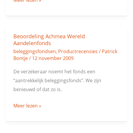
Beoordeling Achmea Wereld
Beoordeling
Aandelenfonds
Achmea
beleggingsfondsen
,
Productrecensies
/
Patrick
Wereld
Bontje
/
12 november 2009
Aandelenfonds
De verzekeraar noemt het fonds een
“aantrekkelijk beleggingsfonds”. We zijn
benieuwd of dat zo is.
Meer lezen »