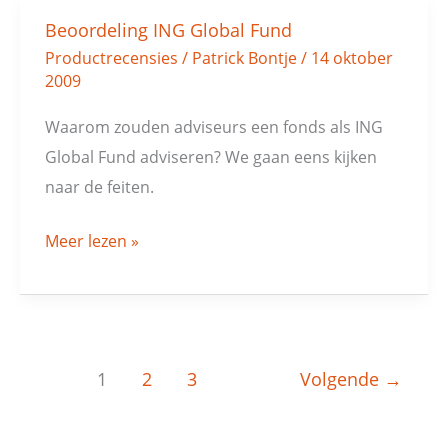
Beoordeling ING Global Fund
Beoordeling
Productrecensies
/
Patrick Bontje
/
14 oktober
ING
2009
Global
Fund
Waarom zouden adviseurs een fonds als ING
Global Fund adviseren? We gaan eens kijken
naar de feiten.
Meer lezen »
1
2
3
Volgende
→