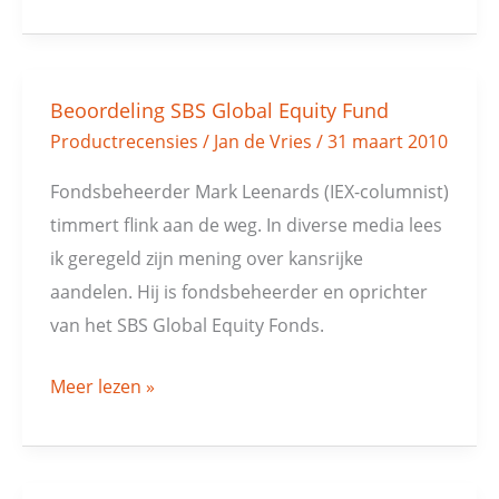
Beoordeling SBS Global Equity Fund
Beoordeling
Productrecensies
/
Jan de Vries
/
31 maart 2010
SBS
Global
Fondsbeheerder Mark Leenards (IEX-columnist)
Equity
timmert flink aan de weg. In diverse media lees
Fund
ik geregeld zijn mening over kansrijke
aandelen. Hij is fondsbeheerder en oprichter
van het SBS Global Equity Fonds.
Meer lezen »