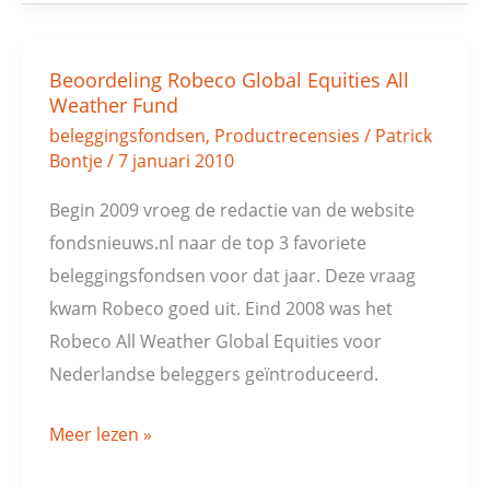
Beoordeling Robeco Global Equities All
Beoordeling
Weather Fund
Robeco
beleggingsfondsen
,
Productrecensies
/
Patrick
Global
Bontje
/
7 januari 2010
Equities
Begin 2009 vroeg de redactie van de website
All
fondsnieuws.nl naar de top 3 favoriete
Weather
beleggingsfondsen voor dat jaar. Deze vraag
Fund
kwam Robeco goed uit. Eind 2008 was het
Robeco All Weather Global Equities voor
Nederlandse beleggers geïntroduceerd.
Meer lezen »