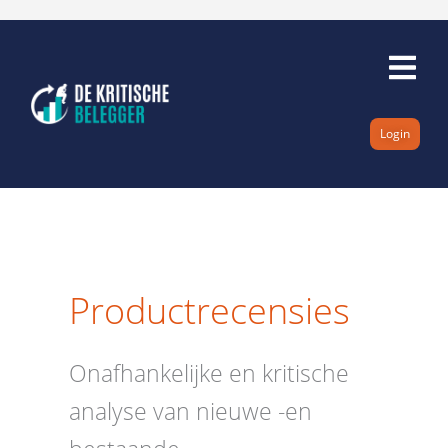
Ga
naar
de
inhoud
Login
Productrecensies
Onafhankelijke en kritische
analyse van nieuwe -en