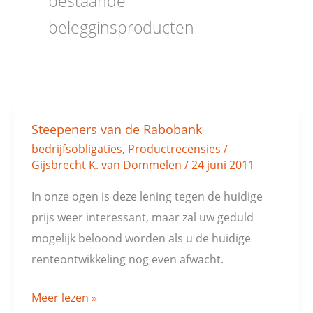
bestaande
belegginsproducten
Steepeners van de Rabobank
Steepeners
bedrijfsobligaties
,
Productrecensies
/
van
Gijsbrecht K. van Dommelen
/
24 juni 2011
de
Rabobank
In onze ogen is deze lening tegen de huidige
prijs weer interessant, maar zal uw geduld
mogelijk beloond worden als u de huidige
renteontwikkeling nog even afwacht.
Meer lezen »