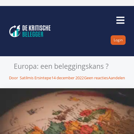
Ga
naar
de
inhoud
Login
Europa: een beleggingskans ?
Door
Satilmis Ersintepe
14 december 2022
Geen reacties
Aandelen