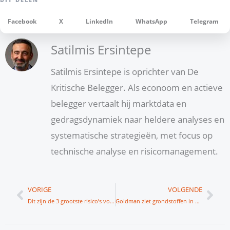
Facebook
X
LinkedIn
WhatsApp
Telegram
Satilmis Ersintepe
Satilmis Ersintepe is oprichter van De
Kritische Belegger. Als econoom en actieve
belegger vertaalt hij marktdata en
gedragsdynamiek naar heldere analyses en
systematische strategieën, met focus op
technische analyse en risicomanagement.
Vorige
Vol
VORIGE
VOLGENDE
Dit zijn de 3 grootste risico’s voor aandelen in 2023
Goldman ziet grondstoffen in 2023 met 43% stijgen