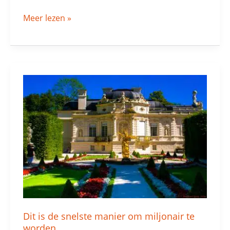
Meer lezen »
Dit
is
de
snelste
manier
om
miljonair
te
worden
Dit is de snelste manier om miljonair te
worden