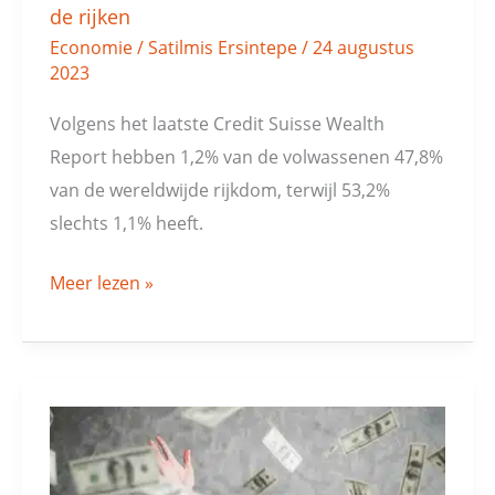
de rijken
Economie
/
Satilmis Ersintepe
/
24 augustus
2023
Volgens het laatste Credit Suisse Wealth
Report hebben 1,2% van de volwassenen 47,8%
van de wereldwijde rijkdom, terwijl 53,2%
slechts 1,1% heeft.
Meer lezen »
Wereldwijd
vermogen
daalt