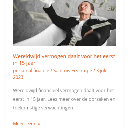
voor
het
eerst
in
15
jaar
Wereldwijd vermogen daalt voor het eerst
in 15 jaar
personal finance
/
Satilmis Ersintepe
/
3 juli
2023
Wereldwijd financieel vermogen daalt voor het
eerst in 15 jaar. Lees meer over de oorzaken en
toekomstige verwachtingen.
Meer lezen »