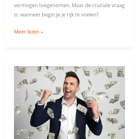
vermogen toegenomen. Maar de cruciale vraag
is: wanneer begin je je rijk te voelen?
Meer lezen »
Nog
meer
geld
maakt
je
gelukkiger!