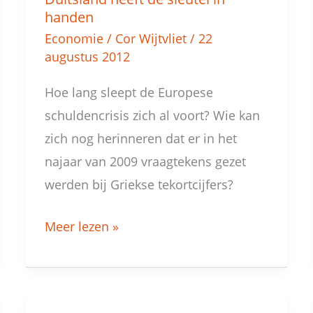
Duitsland
handen
heeft
Economie
/
Cor Wijtvliet
/
22
de
augustus 2012
sleutel
Hoe lang sleept de Europese
in
schuldencrisis zich al voort? Wie kan
handen
zich nog herinneren dat er in het
najaar van 2009 vraagtekens gezet
werden bij Griekse tekortcijfers?
Meer lezen »