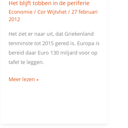
Het blijft tobben in de periferie
Het
Economie
/
Cor Wijtvliet
/
27 februari
blijft
2012
tobben
in
Het ziet er naar uit, dat Griekenland
de
tenminste tot 2015 gered is. Europa is
periferie
bereid daar Euro 130 miljard voor op
tafel te leggen.
Meer lezen »