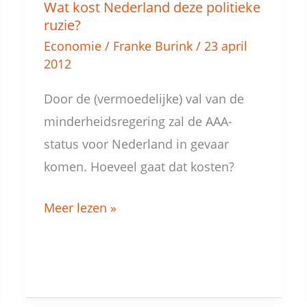
Wat kost Nederland deze politieke
Wat
ruzie?
kost
Economie
/
Franke Burink
/
23 april
Nederland
2012
deze
Door de (vermoedelijke) val van de
politieke
minderheidsregering zal de AAA-
ruzie?
status voor Nederland in gevaar
komen. Hoeveel gaat dat kosten?
Meer lezen »