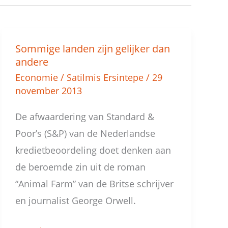
Sommige landen zijn gelijker dan
Sommige
andere
landen
Economie
/
Satilmis Ersintepe
/
29
zijn
november 2013
gelijker
De afwaardering van Standard &
dan
Poor’s (S&P) van de Nederlandse
andere
kredietbeoordeling doet denken aan
de beroemde zin uit de roman
“Animal Farm” van de Britse schrijver
en journalist George Orwell.