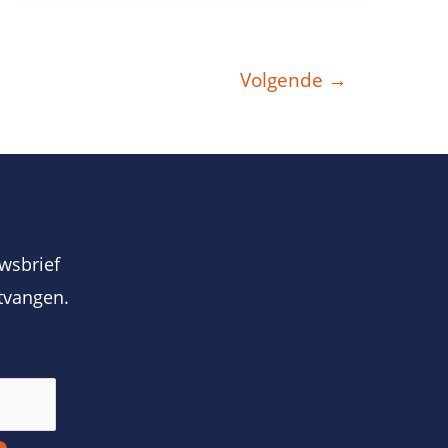
Volgende
→
wsbrief
tvangen.