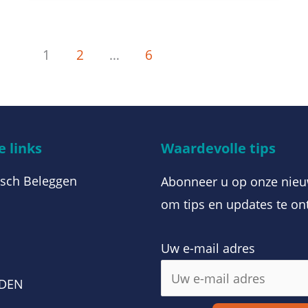
1
2
…
6
 links
Waardevolle tips
sch Beleggen
Abonneer u op onze nieu
om tips en updates te on
Uw e-mail adres
m
RDEN