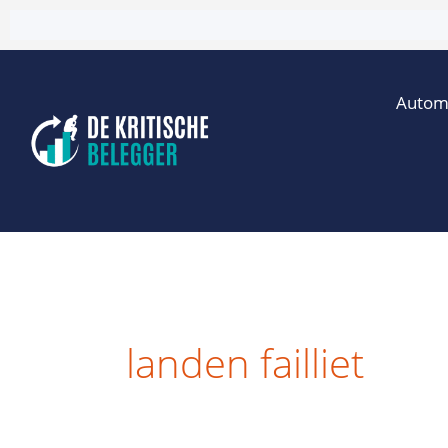
Ga
naar
de
Autom
inhoud
landen failliet