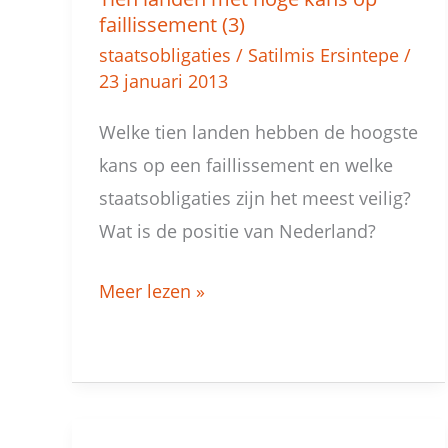
Tien
faillissement (3)
landen
staatsobligaties
/
Satilmis Ersintepe
/
met
23 januari 2013
hoge
Welke tien landen hebben de hoogste
kans
kans op een faillissement en welke
op
staatsobligaties zijn het meest veilig?
faillissement
Wat is de positie van Nederland?
(3)
Meer lezen »