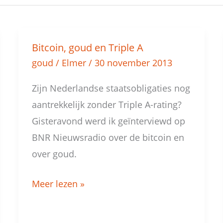
Bitcoin, goud en Triple A
Bitcoin,
goud
/
Elmer
/
30 november 2013
goud
en
Zijn Nederlandse staatsobligaties nog
Triple
aantrekkelijk zonder Triple A-rating?
A
Gisteravond werd ik geïnterviewd op
BNR Nieuwsradio over de bitcoin en
over goud.
Meer lezen »