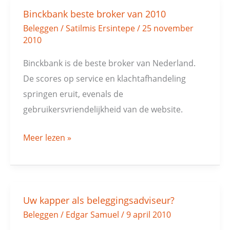
Binckbank beste broker van 2010
Binckbank
Beleggen
/
Satilmis Ersintepe
/
25 november
beste
2010
broker
van
Binckbank is de beste broker van Nederland.
2010
De scores op service en klachtafhandeling
springen eruit, evenals de
gebruikersvriendelijkheid van de website.
Meer lezen »
Uw kapper als beleggingsadviseur?
Uw
Beleggen
/
Edgar Samuel
/
9 april 2010
kapper