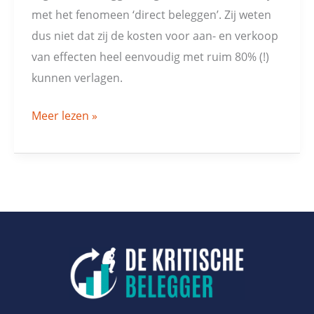
met het fenomeen ‘direct beleggen’. Zij weten
dus niet dat zij de kosten voor aan- en verkoop
van effecten heel eenvoudig met ruim 80% (!)
kunnen verlagen.
Meer lezen »