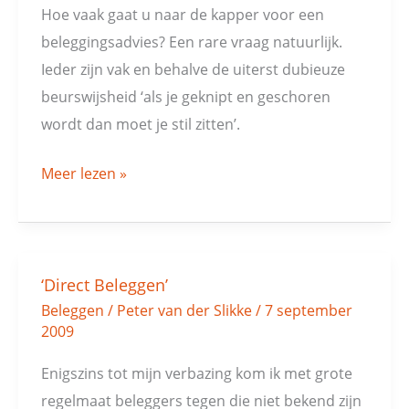
als
Hoe vaak gaat u naar de kapper voor een
beleggingsadviseur?
beleggingsadvies? Een rare vraag natuurlijk.
Ieder zijn vak en behalve de uiterst dubieuze
beurswijsheid ‘als je geknipt en geschoren
wordt dan moet je stil zitten’.
Meer lezen »
‘Direct Beleggen’
‘Direct
Beleggen
/
Peter van der Slikke
/
7 september
Beleggen’
2009
Enigszins tot mijn verbazing kom ik met grote
regelmaat beleggers tegen die niet bekend zijn