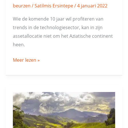
beurzen
/
Satilmis Ersintepe
/
4 januari 2022
Wie de komende 10 jaar wil profiteren van
trends in de technologiesector, kan in zijn
assetallocatie niet om het Aziatische continent
heen.
Meer lezen »
Grote
beleggers
geven
de