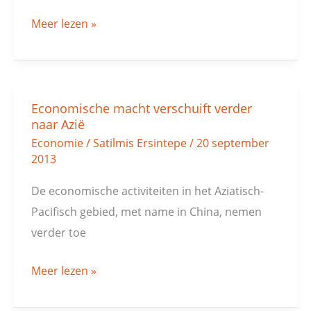
Meer lezen »
Economische macht verschuift verder
Economische
naar Azië
macht
Economie
/
Satilmis Ersintepe
/
20 september
verschuift
2013
verder
De economische activiteiten in het Aziatisch-
naar
Pacifisch gebied, met name in China, nemen
Azië
verder toe
Meer lezen »