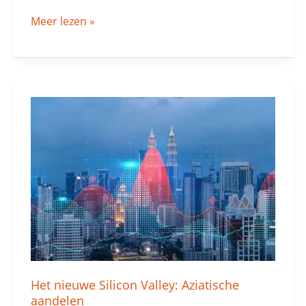
Meer lezen »
Het
nieuwe
Silicon
Valley:
Aziatische
aandelen
Het nieuwe Silicon Valley: Aziatische
aandelen