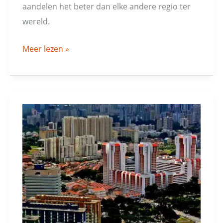
aandelen het beter dan elke andere regio ter
wereld.
Meer lezen »
DBS
Group
al
8
jaar
op
rij
de