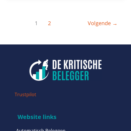
1
2
Volgende
→
Trustpilot
Website links
Automatisch Beleggen