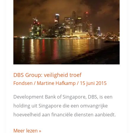
Group:
veiligheid
troef
DBS Group: veiligheid troef
Fondsen
/
Martine Hafkamp
/
15 juni 2015
Development Bank of Singapore, DBS, is een
holding uit Singapore die een omvangrijke
hoeveelheid aan financiële diensten aanbiedt.
Meer lezen »