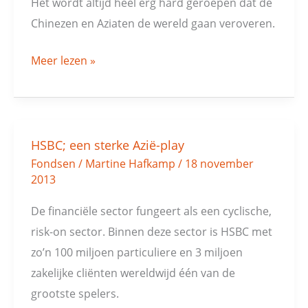
Het wordt altijd heel erg hard geroepen dat de
Chinezen en Aziaten de wereld gaan veroveren.
Meer lezen »
HSBC; een sterke Azië-play
HSBC;
Fondsen
/
Martine Hafkamp
/
18 november
een
2013
sterke
Azië-
De financiële sector fungeert als een cyclische,
play
risk-on sector. Binnen deze sector is HSBC met
zo’n 100 miljoen particuliere en 3 miljoen
zakelijke cliënten wereldwijd één van de
grootste spelers.