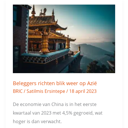
Beleggers
richten
blik
weer
op
Azië
Beleggers richten blik weer op Azië
BRIC
/
Satilmis Ersintepe
/
18 april 2023
De economie van China is in het eerste
kwartaal van 2023 met 4,5% gegroeid, wat
hoger is dan verwacht.