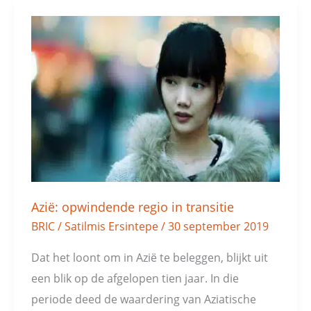
Azië:
opwindende
regio
in
transitie
Azië: opwindende regio in transitie
BRIC
/
Satilmis Ersintepe
/
30 september 2019
Dat het loont om in Azië te beleggen, blijkt uit
een blik op de afgelopen tien jaar. In die
periode deed de waardering van Aziatische