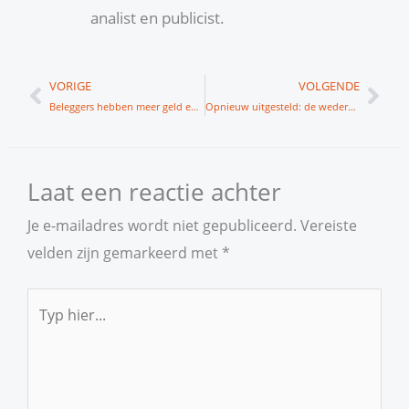
analist en publicist.
Vorige
Vol
VORIGE
VOLGENDE
Beleggers hebben meer geld en hogere verwachtingen
Opnieuw uitgesteld: de wedergeboorte van value
Laat een reactie achter
Je e-mailadres wordt niet gepubliceerd.
Vereiste
velden zijn gemarkeerd met
*
Typ
hier...