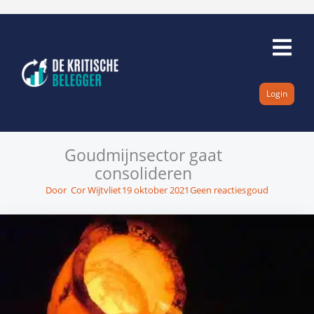
Ga
naar
de
inhoud
Login
Goudmijnsector gaat
consolideren
Door
Cor Wijtvliet
19 oktober 2021
Geen reacties
goud