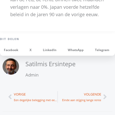
verlagen naar 0%. Japan voerde hetzelfde
beleid in de jaren 90 van de vorige eeuw.
Facebook
X
LinkedIn
WhatsApp
Telegram
Satilmis Ersintepe
Admin
Vorige
Vol
VORIGE
VOLGENDE
Een degelijke belegging met een relatief stabiel rendement
Einde aan stijging lange rente