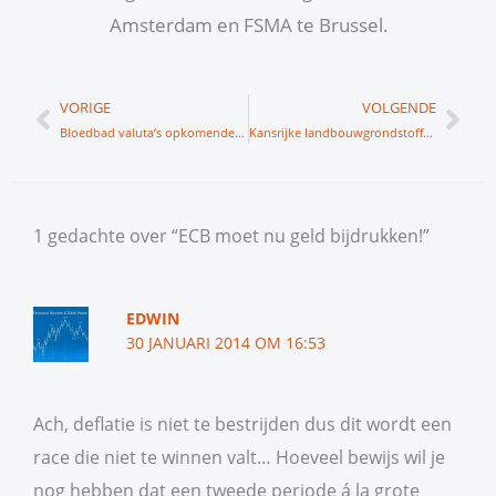
Amsterdam en FSMA te Brussel.
Vorige
Vol
VORIGE
VOLGENDE
Bloedbad valuta’s opkomende markten
Kansrijke landbouwgrondstoffen
1 gedachte over “ECB moet nu geld bijdrukken!”
EDWIN
30 JANUARI 2014 OM 16:53
Ach, deflatie is niet te bestrijden dus dit wordt een
race die niet te winnen valt… Hoeveel bewijs wil je
nog hebben dat een tweede periode á la grote