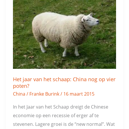
Het
jaar
van
het
schaap:
China
nog
op
vier
Het jaar van het schaap: China nog op vier
poten?
poten?
China
/
Franke Burink
/
16 maart 2015
In het Jaar van het Schaap dreigt de Chinese
economie op een recessie of erger af te
stevenen. Lagere groei is de “new normal”. Wat