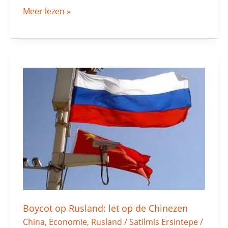
Meer lezen »
Boycot
op
Rusland:
let
op
de
Chinezen
Boycot op Rusland: let op de Chinezen
China
,
Economie
,
Rusland
/
Satilmis Ersintepe
/