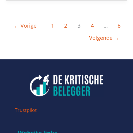
←
Vorige
1
2
3
4
…
8
Volgende
→
Trustpilot
Website links