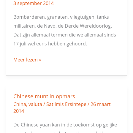
3 september 2014
Bombarderen, granaten, vliegtuigen, tanks
militairen, de Navo, de Derde Wereldoorlog.
Dat zijn allemaal termen die we allemaal sinds
17 juli wel eens hebben gehoord.
Meer lezen »
Chinese munt in opmars
Chinese
China
,
valuta
/
Satilmis Ersintepe
/
26 maart
munt
2014
in
opmars
De Chinese yuan kan in de toekomst op gelijke