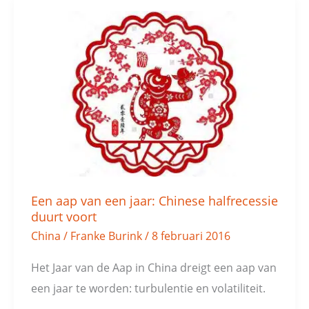
Een
aap
van
een
jaar:
Chinese
halfrecessie
duurt
voort
Een aap van een jaar: Chinese halfrecessie
duurt voort
China
/
Franke Burink
/
8 februari 2016
Het Jaar van de Aap in China dreigt een aap van
een jaar te worden: turbulentie en volatiliteit.