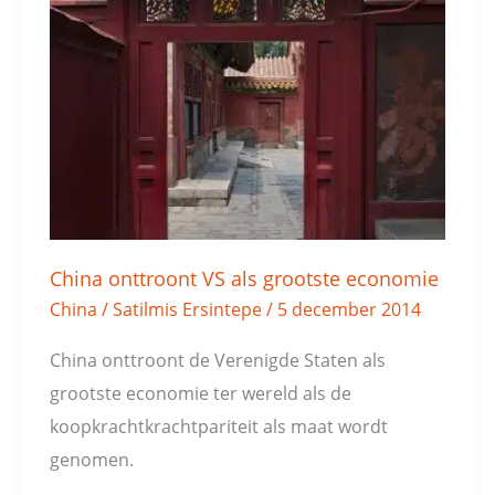
onttroont
VS
als
grootste
economie
China onttroont VS als grootste economie
China
/
Satilmis Ersintepe
/
5 december 2014
China onttroont de Verenigde Staten als
grootste economie ter wereld als de
koopkrachtkrachtpariteit als maat wordt
genomen.