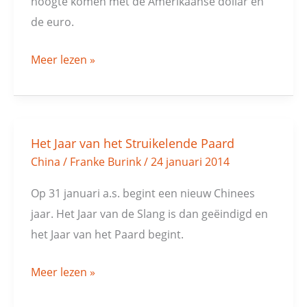
hoogte komen met de Amerikaanse dollar en
de euro.
Meer lezen »
Het Jaar van het Struikelende Paard
Het
China
/
Franke Burink
/
24 januari 2014
Jaar
van
Op 31 januari a.s. begint een nieuw Chinees
het
jaar. Het Jaar van de Slang is dan geëindigd en
Struikelende
het Jaar van het Paard begint.
Paard
Meer lezen »