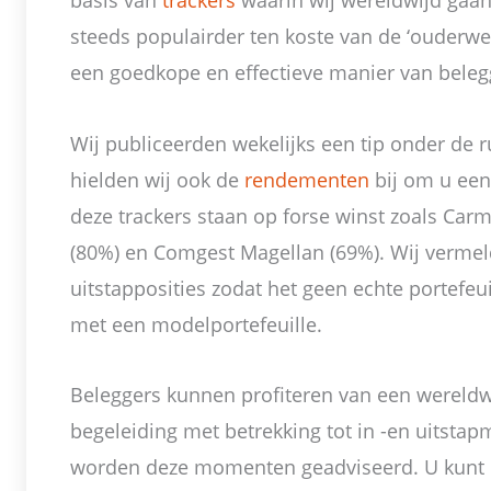
basis van
trackers
waarin wij wereldwijd gaan
steeds populairder ten koste van de ‘ouderwe
een goedkope en effectieve manier van beleg
Wij publiceerden wekelijks een tip onder de 
hielden wij ook de
rendementen
bij om u een 
deze trackers staan op forse winst zoals Car
(80%) en Comgest Magellan (69%). Wij vermel
uitstapposities zodat het geen echte portefe
met een modelportefeuille.
Beleggers kunnen profiteren van een wereldw
begeleiding met betrekking tot in -en uitsta
worden deze momenten geadviseerd. U kunt 