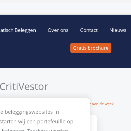
atisch Beleggen
Over ons
Contact
Nieuws
Gratis brochure
CritiVestor
16 september 2011
23 reacties
Beleggen
,
dividend
,
Tip van de week
re beleggingswebsites in
tarten wij een portefeuille op