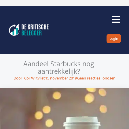
Ga
naar
de
inhoud
Login
Aandeel Starbucks nog
aantrekkelijk?
Door
Cor Wijtvliet
15 november 2019
Geen reacties
Fondsen