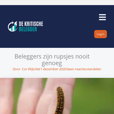
Ga
naar
de
inhoud
Login
Beleggers zijn rupsjes nooit
genoeg
Door
Cor Wijtvliet
1 december 2020
Geen reacties
Aandelen