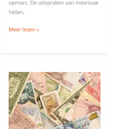
opmars. De uitspraken van mevrouw
Yellen,
Meer lezen »
Kansen
op
de
valutamarkt