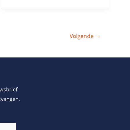
Volgende
→
wsbrief
tvangen.