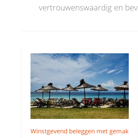
vertrouwenswaardig en bevatt
Winstgevend
beleggen
met
gemak
Winstgevend beleggen met gemak