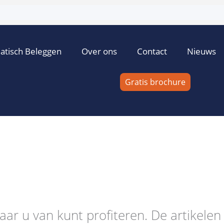
atisch Beleggen
Over ons
Contact
Nieuws
Gratis brochure
ar u van kunt profiteren. De artikelen 