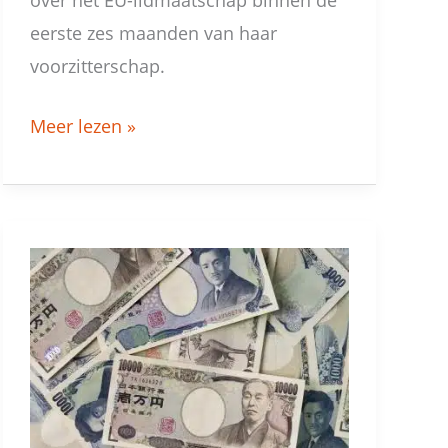
eerste zes maanden van haar
voorzitterschap.
Meer lezen »
Neem
winst
op
dollar-
yen