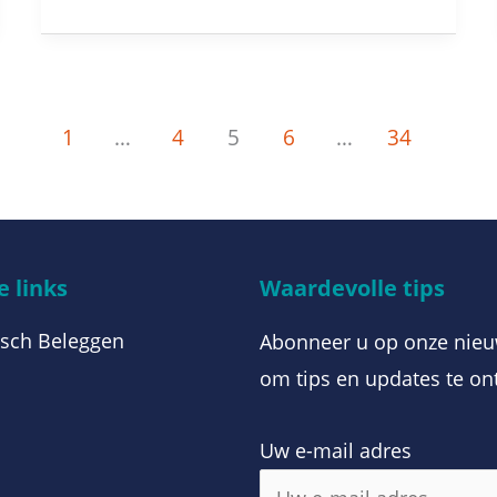
1
…
4
5
6
…
34
 links
Waardevolle tips
sch Beleggen
Abonneer u op onze nieu
om tips en updates te on
Uw e-mail adres
m