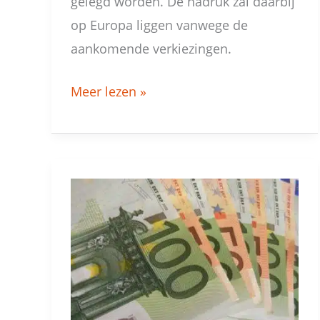
gelegd worden. De nadruk zal daarbij
op Europa liggen vanwege de
aankomende verkiezingen.
Meer lezen »
Pak
ruim
8.000
euro
winst