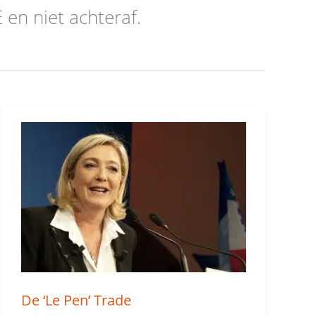
 en niet achteraf.
De
‘Le
Pen’
Trade
De ‘Le Pen’ Trade