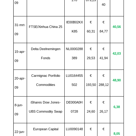
278
879,29
09
40
IE00B02KX
€
€
31-mrt-
FTSE/Xinhua China 25
40,56
K85
60,31
84,77
09
Delta Deelnemingen
NL0000288
€
€
15-apr-
42,03
Fonds
389
29,53
41,94
09
Carmignac Portfolio
LU0164455
€
€
20-apr-
48,90
Commodities
502
193,50
288,12
09
iShares Dow Jones-
DE000A0H
€
€
8-jun-
6,38
UBS Commodity Swap
0728
24,60
26,17
09
European Capital
LU0090148
€
€
22-jun-
8,05