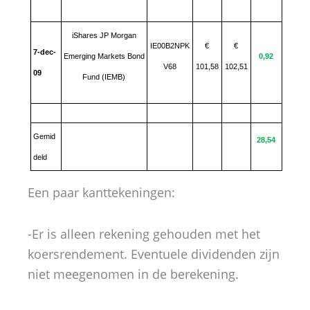
iShares JP Morgan
IE00B2NPK
€
€
7-dec-
Emerging Markets Bond
0,92
V68
101,58
102,51
09
Fund (IEMB)
Gemid
28,54
deld
Een paar kanttekeningen:
-Er is alleen rekening gehouden met het
koersrendement. Eventuele dividenden zijn
niet meegenomen in de berekening.