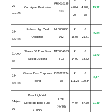
FR0010135
20-
Carmignac Patrimoine
4.094,
4.909,
19,92
103
nov-08
28
78
Robeco High Yield
NL0000290
€
€
28-
35,89
Obligaties
062
16,05
21,81
nov-08
iShares DJ Euro Stoxx
DE000A0S3
€
€
11-dec-
24,22
Select Dividend
F03
14,99
18,62
08
iShares Euro Corporate
IE00325234
€
€
23-
8,17
Bond
78
111,25
120,34
dec-08
iBoxx High Yield
HYG
14-jan-
Corporate Bond Fund
74,04
87,70
21,49
(NYSE)
09
in USD