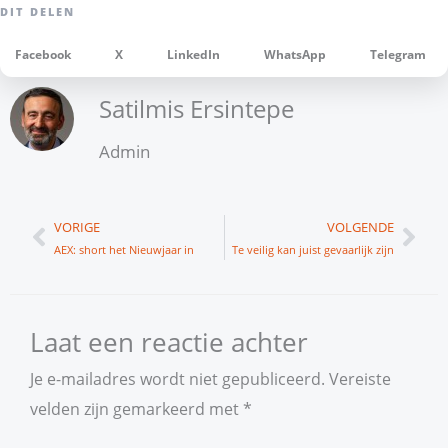
Facebook
X
LinkedIn
WhatsApp
Telegram
Satilmis Ersintepe
Admin
Vorige
Vol
VORIGE
VOLGENDE
AEX: short het Nieuwjaar in
Te veilig kan juist gevaarlijk zijn
Laat een reactie achter
Je e-mailadres wordt niet gepubliceerd.
Vereiste
velden zijn gemarkeerd met
*