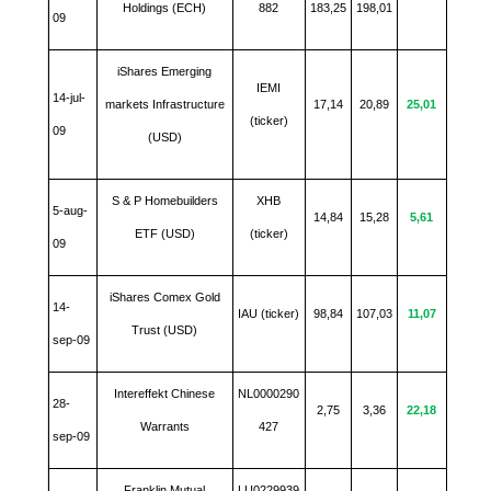
Holdings (ECH)
882
183,25
198,01
09
iShares Emerging
IEMI
14-jul-
markets Infrastructure
17,14
20,89
25,01
(ticker)
09
(USD)
S & P Homebuilders
XHB
5-aug-
14,84
15,28
5,61
ETF (USD)
(ticker)
09
iShares Comex Gold
14-
IAU (ticker)
98,84
107,03
11,07
Trust (USD)
sep-09
Intereffekt Chinese
NL0000290
28-
2,75
3,36
22,18
Warrants
427
sep-09
Franklin Mutual
LU0229939