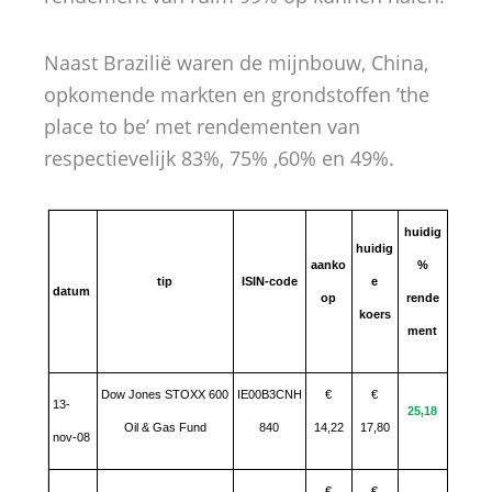
Naast Brazilië waren de mijnbouw, China,
opkomende markten en grondstoffen ’the
place to be’ met rendementen van
respectievelijk 83%, 75% ,60% en 49%.
huidig
huidig
aanko
%
tip
ISIN-code
e
datum
op
rende
koers
ment
Dow Jones STOXX 600
IE00B3CNH
€
€
13-
25,18
Oil & Gas Fund
840
14,22
17,80
nov-08
€
€