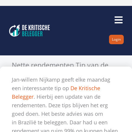
Ga
naar
de
inhoud
Login
Nette rendementen Tip van de
week
Jan-willem Nijkamp geeft elke maandag
Door
Satilmis Ersintepe
31 december 2009
Geen reacties
rendementen
een interessante tip op
De Kritische
Belegger
. Hierbij een update van de
rendementen. Deze tips blijven het erg
goed doen. Het beste advies was om
in Brazilië te beleggen. Daar had u een
rendement van ruim 99% op kunnen halen.