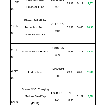
12-okt-
13,97
14,19
1,57
European Fund
094
09
iShares S&P Global
US4642872
19-okt-
Technology Sector
52,62
56,60
10,33
919
09
Index Fund (USD)
US8166362
26-okt-
Semiconductor HOLDr
25,26
28,15
14,31
033
09
NL0006293
2-nov-
Fortis Obam
43,85
48,68
11,01
888
09
iShares MSCI Emerging
IE00B3F81
€
16-
Markets SmallCap
62,22
6,65
G20
58,34
nov-09
(IEMS)