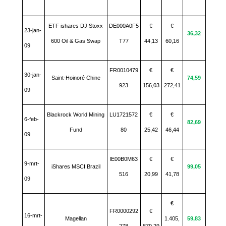
ETF ishares DJ Stoxx
DE000A0F5
€
€
23-jan-
36,32
600 Oil & Gas Swap
T77
44,13
60,16
09
FR0010479
€
€
30-jan-
Saint-Hoinoré Chine
74,59
923
156,03
272,41
09
Blackrock World Mining
LU1721572
€
€
6-feb-
82,69
Fund
80
25,42
46,44
09
IE00B0M63
€
€
9-mrt-
iShares MSCI Brazil
99,05
516
20,99
41,78
09
€
FR0000292
€
16-mrt-
Magellan
1.405,
59,83