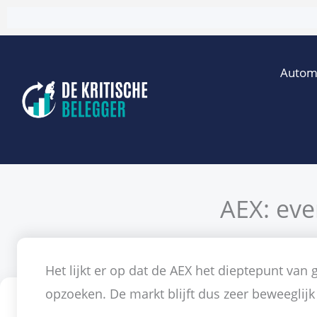
Ga
naar
de
Autom
inhoud
AEX: ev
Door
Satilmis E
Het lijkt er op dat de AEX het dieptepunt van
opzoeken. De markt blijft dus zeer beweeglijk