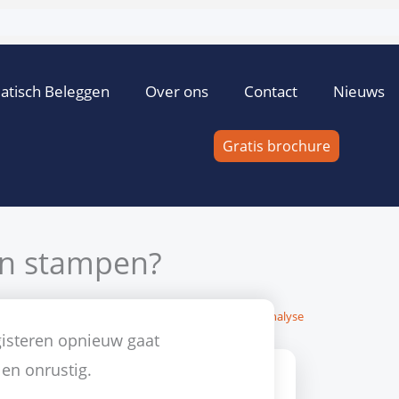
atisch Beleggen
Over ons
Contact
Nieuws
Gratis brochure
en stampen?
rsintepe
15 mei 2012
Geen reacties
AEX
,
Technische analyse
 gisteren opnieuw gaat
 en onrustig.