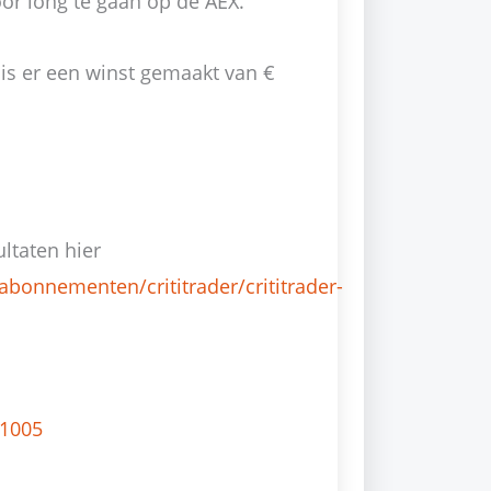
r long te gaan op de AEX.
 is er een winst gemaakt van €
ultaten hier
abonnementen/crititrader/crititrader-
91005