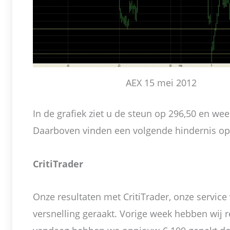
AEX 15 mei 2012
In de grafiek ziet u de steun op 296,50 en we
Daarboven vinden een volgende hindernis op
CritiTrader
Onze resultaten met CritiTrader, onze service 
versnelling geraakt. Vorige week hebben wij 