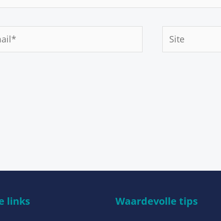
Site
*
 links
Waardevolle tips