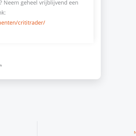
? Neem geheel vrijblijvend een
nk:
nten/crititrader/
m
N