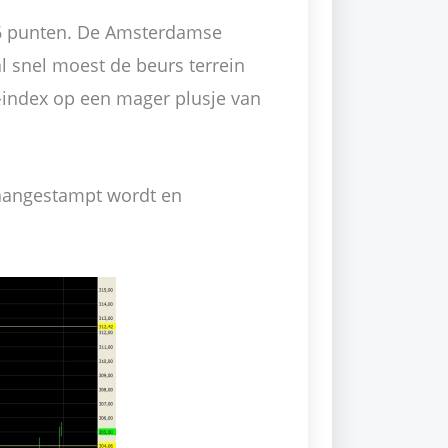
96 punten. De Amsterdamse
 snel moest de beurs terrein
-index op een mager plusje van
aangestampt wordt en