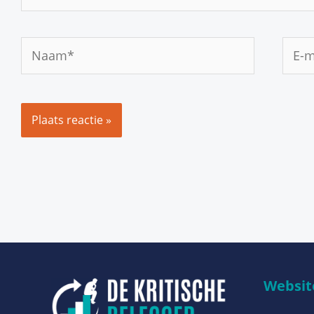
Naam*
E-
mail
Website