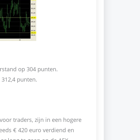
erstand op 304 punten.
 312,4 punten.
voor traders, zijn in een hogere
reeds € 420 euro verdiend en