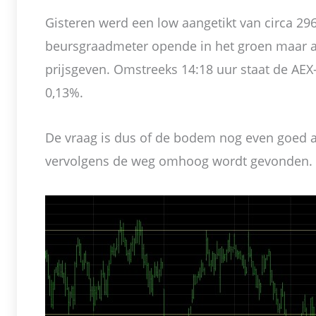
Gisteren werd een low aangetikt van circa 2
beursgraadmeter opende in het groen maar al
prijsgeven. Omstreeks 14:18 uur staat de AEX
0,13%.
De vraag is dus of de bodem nog even goed 
vervolgens de weg omhoog wordt gevonden.