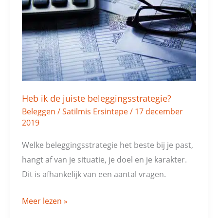
de
juiste
beleggingsstrategie?
Heb ik de juiste beleggingsstrategie?
Beleggen
/
Satilmis Ersintepe
/
17 december
2019
Welke beleggingsstrategie het beste bij je past,
hangt af van je situatie, je doel en je karakter.
Dit is afhankelijk van een aantal vragen.
Meer lezen »