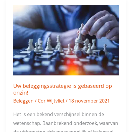
Uw
beleggingsstrategie
is
gebaseerd
op
onzin!
Uw beleggingsstrategie is gebaseerd op
onzin!
Beleggen
/
Cor Wijtvliet
/
18 november 2021
Het is een bekend verschijnsel binnen de
wetenschap. Baanbrekend onderzoek, waarvan
de uitkomsten zich maar moeilijk of helemaal