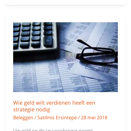
Wie
geld
wilt
verdienen
heeft
een
strategie
nodig
Wie geld wilt verdienen heeft een
strategie nodig
Beleggen
/
Satilmis Ersintepe
/
28 mei 2018
Uw geld op de spaarrekening neemt