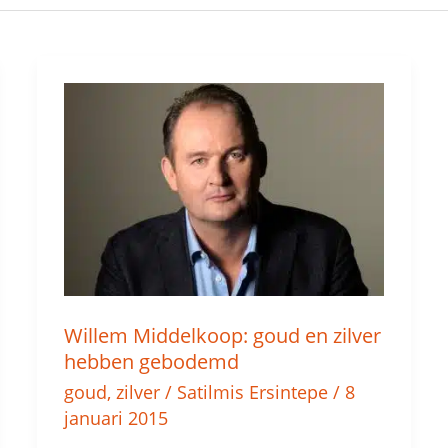
Willem
Middelkoop:
goud
en
zilver
hebben
gebodemd
Willem Middelkoop: goud en zilver
hebben gebodemd
goud
,
zilver
/
Satilmis Ersintepe
/
8
januari 2015