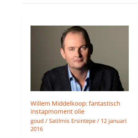
Willem
Middelkoop:
fantastisch
instapmoment
olie
Willem Middelkoop: fantastisch
instapmoment olie
goud
/
Satilmis Ersintepe
/
12 januari
2016