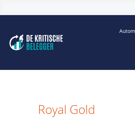
Ga
naar
de
Autom
inhoud
Royal Gold