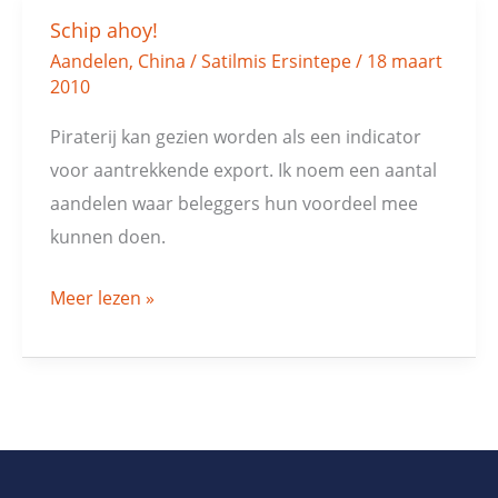
Schip ahoy!
Schip
Aandelen
,
China
/
Satilmis Ersintepe
/
18 maart
ahoy!
2010
Piraterij kan gezien worden als een indicator
voor aantrekkende export. Ik noem een aantal
aandelen waar beleggers hun voordeel mee
kunnen doen.
Meer lezen »