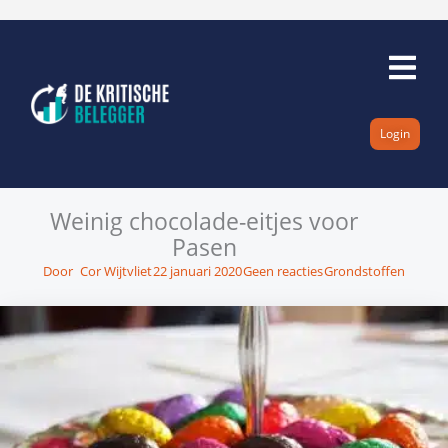
Ga
naar
de
inhoud
Login
Weinig chocolade-eitjes voor
Pasen
Door
Cor Wijtvliet
22 januari 2020
Geen reacties
Grondstoffen