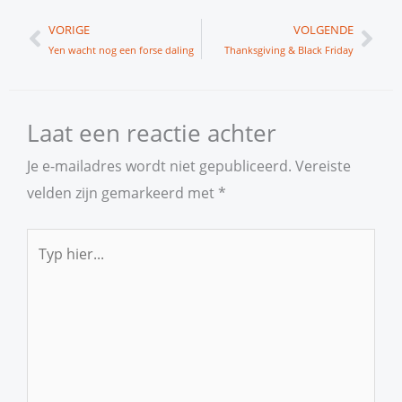
Vorige
Vol
VORIGE
VOLGENDE
Yen wacht nog een forse daling
Thanksgiving & Black Friday
Laat een reactie achter
Je e-mailadres wordt niet gepubliceerd.
Vereiste
velden zijn gemarkeerd met
*
Typ
hier...