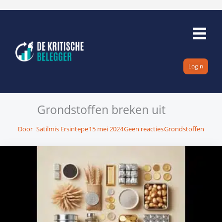
Ga
naar
de
inhoud
Login
Grondstoffen breken uit
Door
Satilmis Ersintepe
15 mei 2024
Geen reacties
Grondstoffen