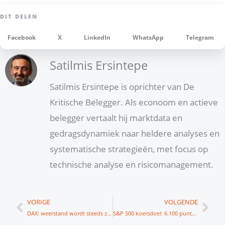
Facebook
X
LinkedIn
WhatsApp
Telegram
Satilmis Ersintepe
Satilmis Ersintepe is oprichter van De
Kritische Belegger. Als econoom en actieve
belegger vertaalt hij marktdata en
gedragsdynamiek naar heldere analyses en
systematische strategieën, met focus op
technische analyse en risicomanagement.
Vorige
Vol
VORIGE
VOLGENDE
DAX: weerstand wordt steeds zwaarder
S&P 500 koersdoel: 6.100 punten?