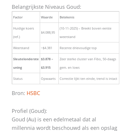
Belangrijkste Niveaus Goud:
Factor
Waarde
Betekenis
Huidige koers
(10-11-2025) – Breekt boven eerste
$4.088,95
(ref.)
weerstand
Weerstand
~$4.381
Recente drievoudige top
Sleutelonderste
$3.878 –
Zeer sterke cluster van Fibo, 50-daags
uning
$3.915
gem. en lows
Status
Opwaarts
Correctie lijkt ten einde, trend is intact
Bron:
HSBC
Profiel (Goud):
Goud (Au) is een edelmetaal dat al
millennia wordt beschouwd als een opslag