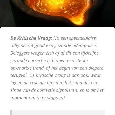
De Kritische Vraag:
Na een spectaculaire
rally neemt goud een gezonde adempauze.
Beleggers vragen zich af of dit een tijdelijke,
gezonde correctie is binnen een sterke
opwaartse trend, of het begin van een diepere
terugval. De kritische vraag is dan ook: waar
liggen de cruciale lijnen in het zand die het
einde van de correctie signaleren, en is dit het
moment om in te stappen?