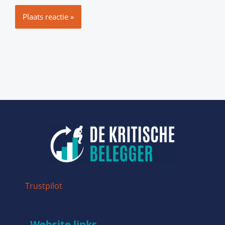
Trustpilot
Website links