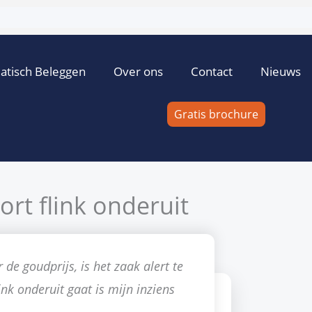
atisch Beleggen
Over ons
Contact
Nieuws
Gratis brochure
rt flink onderuit
Door
Elmer
14 mei 2009
4 reacties
goud
 de goudprijs, is het zaak alert te
ink onderuit gaat is mijn inziens