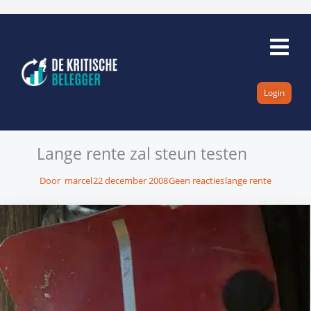
Ga
naar
de
inhoud
Login
Lange rente zal steun testen
Door
marcel
22 december 2008
Geen reacties
lange rente