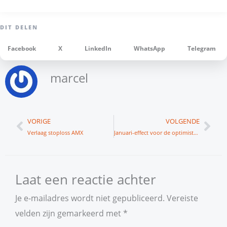
Facebook
X
LinkedIn
WhatsApp
Telegram
marcel
Vorige
Vol
VORIGE
VOLGENDE
Verlaag stoploss AMX
Januari-effect voor de optimisten
Laat een reactie achter
Je e-mailadres wordt niet gepubliceerd.
Vereiste
velden zijn gemarkeerd met
*