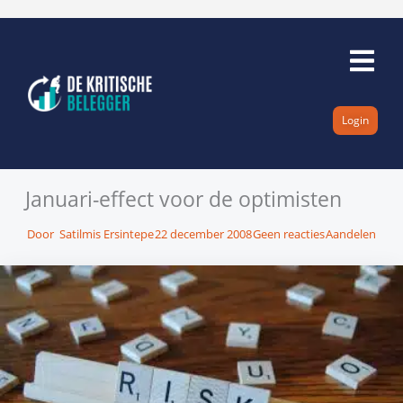
Ga
naar
de
inhoud
Login
Januari-effect voor de optimisten
Door
Satilmis Ersintepe
22 december 2008
Geen reacties
Aandelen