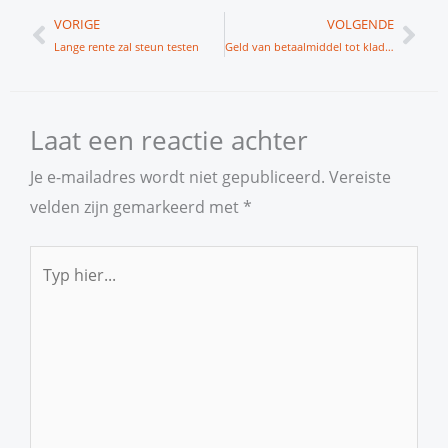
Vorige
Vol
VORIGE
VOLGENDE
Lange rente zal steun testen
Geld van betaalmiddel tot kladpapier
Laat een reactie achter
Je e-mailadres wordt niet gepubliceerd.
Vereiste
velden zijn gemarkeerd met
*
Typ
hier...