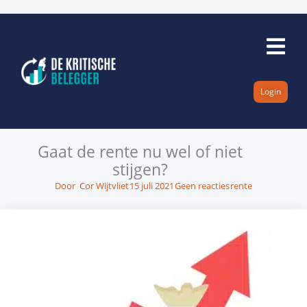
Ga
naar
de
inhoud
Login
Gaat de rente nu wel of niet
stijgen?
Door
Cor Wijtvliet
15 juli 2021
Geen reacties
rente