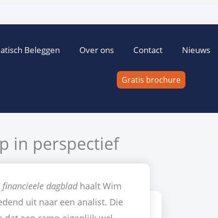
atisch Beleggen
Over ons
Contact
Nieuws
Gratis brochure
 in perspectief
r
Cor Wijtvliet
29 maart 2011
Één reactie
Japan
t
financieele dagblad
haalt Wim
end uit naar een analist. Die