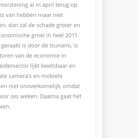
orziening al in april terug op
ast van hebben maar niet
ten, dan zal de schade groter en
conomische groei in heel 2011.
 geraakt is door de tsunami, is
ctoren van de economie in
eidersector lijkt kwetsbaar en
tale camera’s en mobiele
emen niet onoverkomelijk, omdat
or zes weken. Daarna gaat het
jven.