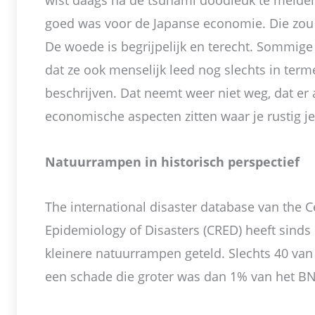
wist daags na de tsunami doodleuk te melden
goed was voor de Japanse economie. Die zou 
De woede is begrijpelijk en terecht. Sommige 
dat ze ook menselijk leed nog slechts in term
beschrijven. Dat neemt weer niet weg, dat er
economische aspecten zitten waar je rustig je
Natuurrampen in historisch perspectief
The international disaster database van the C
Epidemiology of Disasters (CRED) heeft sind
kleinere natuurrampen geteld. Slechts 40 van
een schade die groter was dan 1% van het BN