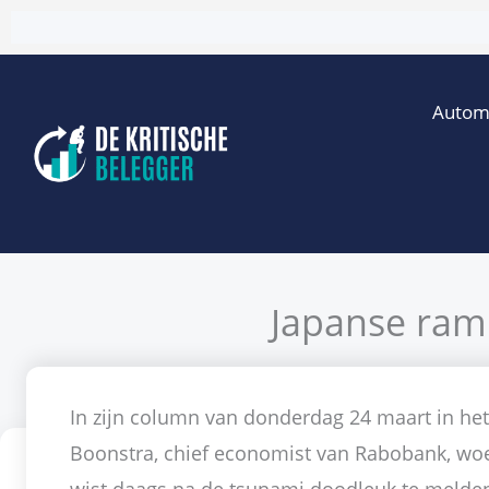
Ga
naar
de
Autom
inhoud
Japanse ramp
Doo
In zijn column van donderdag 24 maart in he
Boonstra, chief economist van Rabobank, woed