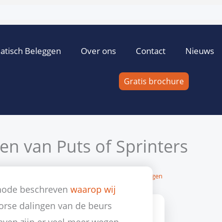
atisch Beleggen
Over ons
Contact
Nieuws
Gratis brochure
en van Puts of Sprinters
cht K. van Dommelen
27 mei 2011
Geen reacties
Beleggen
thode beschreven
waarop wij
orse dalingen van de beurs