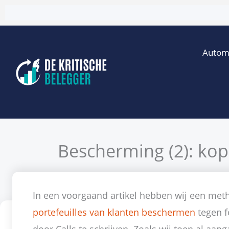
Ga
naar
de
Autom
inhoud
Bescherming (2): kop
Door
Gijsbre
In een voorgaand artikel hebben wij een me
portefeuilles van klanten beschermen
tegen f