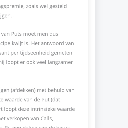
ngspremie, zoals wel gesteld
jgen.
p van Puts moet men dus
cipe kwijt is. Het antwoord van
want per tijdseenheid gemeten
hij loopt er ook veel langzamer
dgen (afdekken) met behulp van
eke waarde van de Put (dat
t loopt deze intrinsieke waarde
 het verkopen van Calls,
. Bij een daling van de beurs