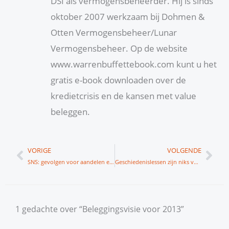
DSI als vermogensbeheerder. Hij is sinds
oktober 2007 werkzaam bij Dohmen &
Otten Vermogensbeheer/Lunar
Vermogensbeheer. Op de website
www.warrenbuffettebook.com kunt u het
gratis e-book downloaden over de
kredietcrisis en de kansen met value
beleggen.
Vorige
Vol
VORIGE
VOLGENDE
SNS: gevolgen voor aandelen en obligaties
Geschiedenislessen zijn niks voor beleidsmakers
1 gedachte over “Beleggingsvisie voor 2013”