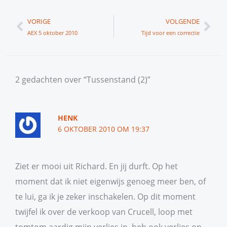
Vorige
Vol
VORIGE
VOLGENDE
AEX 5 oktober 2010
Tijd voor een correctie
2 gedachten over “Tussenstand (2)”
HENK
6 OKTOBER 2010 OM 19:37
Ziet er mooi uit Richard. En jij durft. Op het
moment dat ik niet eigenwijs genoeg meer ben, of
te lui, ga ik je zeker inschakelen. Op dit moment
twijfel ik over de verkoop van Crucell, loop met
tomtom aardig mijn verlies in, heb ook verlies op