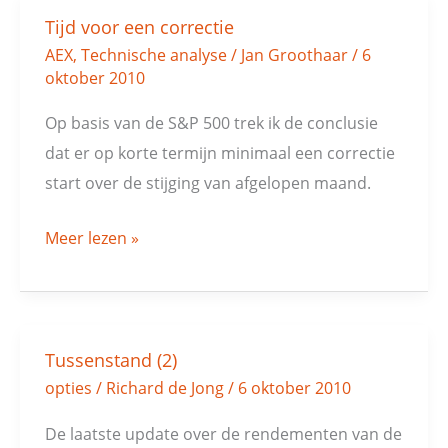
Tijd voor een correctie
Tijd
AEX
,
Technische analyse
/
Jan Groothaar
/
6
voor
oktober 2010
een
correctie
Op basis van de S&P 500 trek ik de conclusie
dat er op korte termijn minimaal een correctie
start over de stijging van afgelopen maand.
Meer lezen »
Tussenstand (2)
Tussenstand
opties
/
Richard de Jong
/
6 oktober 2010
(2)
De laatste update over de rendementen van de