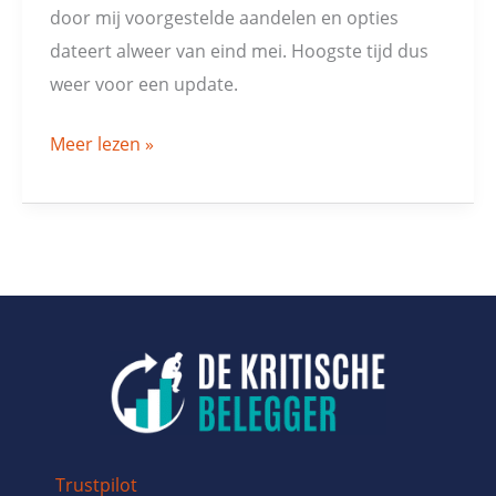
door mij voorgestelde aandelen en opties
dateert alweer van eind mei. Hoogste tijd dus
weer voor een update.
Meer lezen »
Trustpilot