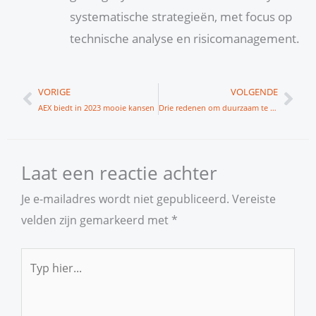
systematische strategieën, met focus op
technische analyse en risicomanagement.
Vorige
Vol
VORIGE
VOLGENDE
AEX biedt in 2023 mooie kansen
Drie redenen om duurzaam te investeren
Laat een reactie achter
Je e-mailadres wordt niet gepubliceerd.
Vereiste
velden zijn gemarkeerd met
*
Typ
hier...