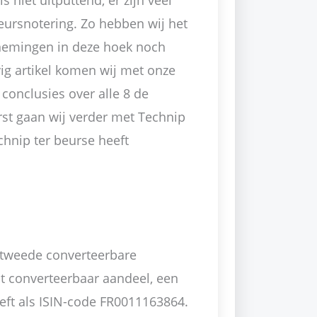
s niet uitputtend, er zijn veel
eursnotering. Zo hebben wij het
nemingen in deze hoek noch
g artikel komen wij met onze
 conclusies over alle 8 de
t gaan wij verder met Technip
chnip ter beurse heeft
 tweede converteerbare
nt converteerbaar aandeel, een
eft als ISIN-code FR0011163864.