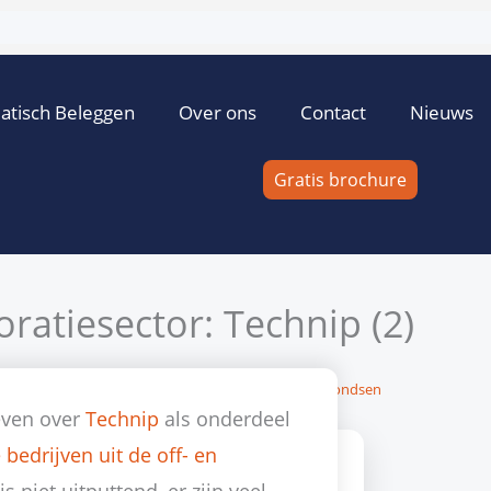
atisch Beleggen
Over ons
Contact
Nieuws
Gratis brochure
ratiesector: Technip (2)
 K. van Dommelen
13 september 2013
Geen reacties
Fondsen
even over
Technip
als onderdeel
bedrijven uit de off- en