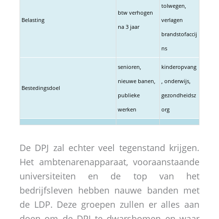
tolwegen,
btw verhogen
Belasting
verlagen
na 3 jaar
brandstofaccij
ns
senioren,
kinderopvang
nieuwe banen,
, onderwijs,
Bestedingsdoel
publieke
gezondheidsz
werken
org
De DPJ zal echter veel tegenstand krijgen.
Het ambtenarenapparaat, vooraanstaande
universiteiten en de top van het
bedrijfsleven hebben nauwe banden met
de LDP. Deze groepen zullen er alles aan
doen om de DPJ te dwarsbomen en waar