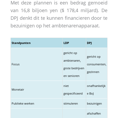
Met deze plannen is een bedrag gemoeid
van 16,8 biljoen yen ($ 178,4 miljard). De
DPJ denkt dit te kunnen financieren door te
bezuinigen op het ambtenarenapparaat.
Standpunten
LDP
DPJ
gericht op
gericht op
ambtenaren,
Focus
consumenten,
grote bedrijven
gezinnen
en senioren
niet
onafhankelijk
Monetair
gespecificeerd
e BoJ
Publieke werken
stimuleren
bezuinigen
afschaffen