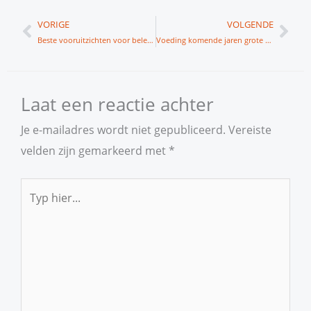
Vorige
Vol
VORIGE
VOLGENDE
Beste vooruitzichten voor beleggers in meer dan tien jaar
Voeding komende jaren grote beleggingsthema
Laat een reactie achter
Je e-mailadres wordt niet gepubliceerd.
Vereiste
velden zijn gemarkeerd met
*
Typ
hier...