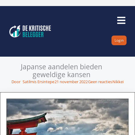
Ga
naar
de
inhoud
Login
Japanse aandelen bieden
geweldige kansen
Door
Satilmis Ersintepe
21 november 2022
Geen reacties
Nikkei