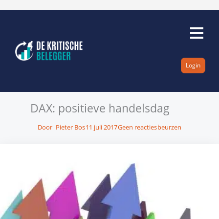
Ga
naar
de
inhoud
Login
DAX: positieve handelsdag
Door
Pieter Bos
11 juli 2017
Geen reacties
beurzen