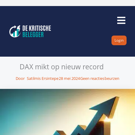
Ga
naar
de
inhoud
Login
DAX mikt op nieuw record
Door
Satilmis Ersintepe
28 mei 2024
Geen reacties
beurzen