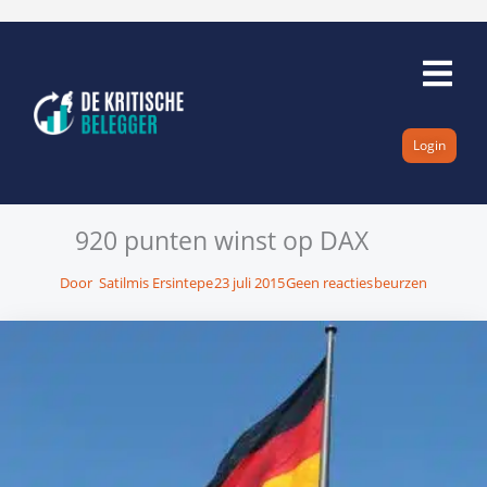
Ga
naar
de
inhoud
Login
920 punten winst op DAX
Door
Satilmis Ersintepe
23 juli 2015
Geen reacties
beurzen